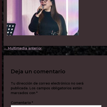
←
Multimedia anterior
Deja un comentario
Tu dirección de correo electrónico no será
publicada.
Los campos obligatorios están
marcados con
*
Comentario
*