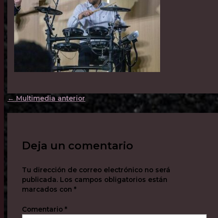
←
Multimedia anterior
Deja un comentario
Tu dirección de correo electrónico no será
publicada.
Los campos obligatorios están
marcados con
*
Comentario
*