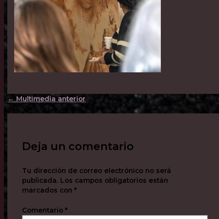
←
Multimedia anterior
Deja un comentario
Tu dirección de correo electrónico no será
publicada.
Los campos obligatorios están
marcados con
*
Comentario
*